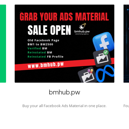
bmhub.pw
Buy your all Facebook Ads Material in one place.
Fou