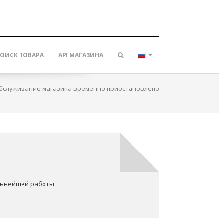
ОИСК ТОВАРА
API МАГАЗИНА
бслуживание магазина временно приостановлено
о
альнейшей работы